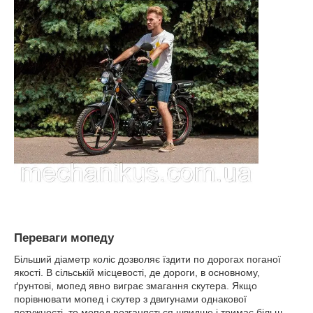
Переваги мопеду
Більший діаметр коліс дозволяє їздити по дорогах поганої
якості. В сільській місцевості, де дороги, в основному,
ґрунтові, мопед явно виграє змагання скутера. Якщо
порівнювати мопед і скутер з двигунами однакової
потужності, то мопед розганяється швидше і тримає більш