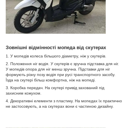
Зовнішні відмінності мопеда від скутерах
1. У мопедів колеса більшого діаметру, ніж у скутерів.
2. Положення ніг водія. У скутерів є зручна підставка для ніг.
У мопедів опора для ніг менш зручна. Підставки для ніг
формують різну позу водія при русі транспортного засобу.
Їзда на скутері більш комфортна, ніж на мопеді.
3. Коробка передач. На скутері привід захований під
захисним кожухом.
4. Декоративні елементи з пластику. На мопедах їх практично
не застосовують, а на скутерах вони є частиною дизайну.