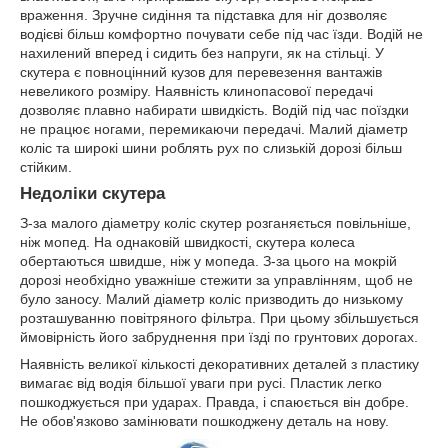
враження. Зручне сидіння та підставка для ніг дозволяє
водієві більш комфортно почувати себе під час їзди. Водій не
нахилений вперед і сидить без напруги, як на стільці. У
скутера є повноцінний кузов для перевезення вантажів
невеликого розміру. Наявність клинопасової передачі
дозволяє плавно набирати швидкість. Водій під час поїздки
не працює ногами, перемикаючи передачі. Малий діаметр
коліс та широкі шини роблять рух по слизькій дорозі більш
стійким.
Недоліки скутера
З-за малого діаметру коліс скутер розганяється повільніше,
ніж мопед. На однаковій швидкості, скутера колеса
обертаються швидше, ніж у мопеда. З-за цього на мокрій
дорозі необхідно уважніше стежити за управлінням, щоб не
було заносу. Малий діаметр коліс призводить до низькому
розташуванню повітряного фільтра. При цьому збільшується
ймовірність його забруднення при їзді по грунтових дорогах.
Наявність великої кількості декоративних деталей з пластику
вимагає від водія більшої уваги при русі. Пластик легко
пошкоджується при ударах. Правда, і спаюється він добре.
Не обов'язково замінювати пошкоджену деталь на нову.