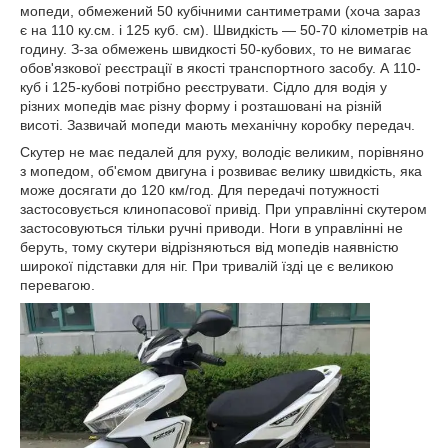
мопеди, обмежений 50 кубічними сантиметрами (хоча зараз
є на 110 ку.см. і 125 куб. см). Швидкість — 50-70 кілометрів на
годину. З-за обмежень швидкості 50-кубових, то не вимагає
обов'язкової реєстрації в якості транспортного засобу. А 110-
куб і 125-кубові потрібно реєструвати. Сідло для водія у
різних мопедів має різну форму і розташовані на різній
висоті. Зазвичай мопеди мають механічну коробку передач.
Скутер не має педалей для руху, володіє великим, порівняно
з мопедом, об'ємом двигуна і розвиває велику швидкість, яка
може досягати до 120 км/год. Для передачі потужності
застосовується клинопасової привід. При управлінні скутером
застосовуються тільки ручні приводи. Ноги в управлінні не
беруть, тому скутери відрізняються від мопедів наявністю
широкої підставки для ніг. При тривалій їзді це є великою
перевагою.