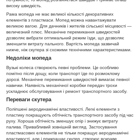
високу швидкість.
Рама мопеда не має великої кількості декоративних
елементів з пластмаси. Мопед можна навантажувати
великою вагою. Для дачників і жителів сільської місцевості —
величезний плюс. Механічне перемикання швидкостей
дозволяє вибрати оптимальний режим їзди, що дозволяє
зменшити витрату пального. Вартість мопеда зазвичай
нижче, ніж скутера зі схожими технічними характеристиками.
Недоліки мопеда
Вузькі колеса створюють певні проблеми. Це особливо
помітно після дощу, коли транспорт їде по розмоклому
дорозі. Механічне перемикання швидкостей вимагає певної
навички. Наявність механічної коробки передач трохи
ускладнює обслуговування і ремонт транспортного засобу.
Переваги скутера
Поліпшені аеродинамічні властивості. Легкі елементи з
пластику покращують обтічність транспортного засобу під час
руху. Хороша обтічність зменшує опір і знижує витрату
палива. Привабливий зовнішній вигляд. Застосування
пластмасових елементів не тільки покращує аеродинамічні
властивості, але і прикрашає скутер, створює яскраве