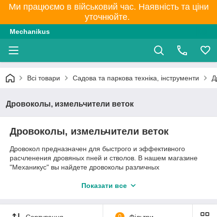
Ми працюємо в військовий час. Наявність та ціни
уточнюйте.
Mechanikus
Всі товари
Садова та паркова техніка, інструменти
Д
Дровоколы, измельчители веток
Дровоколы, измельчители веток
Дровокол предназначен для быстрого и эффективного
расчленения дровяных пней и стволов. В нашем магазине
"Механикус" вы найдете дровоколы различных
производителей, отличающихся техническими
характеристиками, производительностью и ценовой
Показати все
политикой.
Веткоизмельчитель-дровокол предназначен для переработки
Сортування
0
Фільтри
веток и кустарника, заготовки дров. Измельчение веток