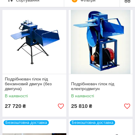
осуществляется в рубочном устройстве, вращающимися
ножами.
Подрібнювач гілок під
бензиновий двигун (без
Подрібнювач гілок під
двигуна)
електродвигун
В наявності
В наявності
27 720
25 810
₴
₴
Безкоштовна доставка
Безкоштовна доставка