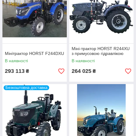
Міні-трактор HORST R244XU
Мінітрактор HORST F244DXU
з примусовою гідравлікою
В наявності
В наявності
293 113
264 025
₴
₴
Безкоштовна доставка