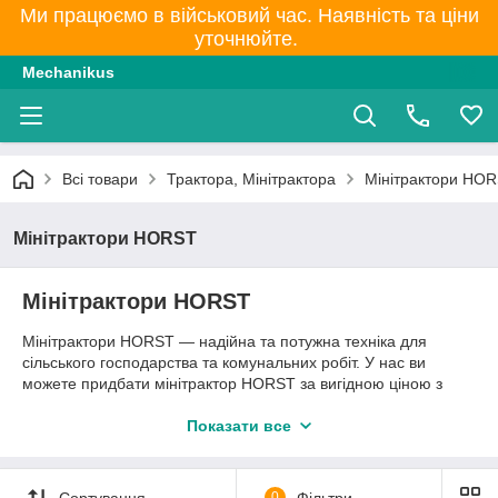
Ми працюємо в військовий час. Наявність та ціни
уточнюйте.
Mechanikus
Всі товари
Трактора, Мінітрактора
Мінітрактори HO
Мінітрактори HORST
Мінітрактори HORST
Мінітрактори HORST — надійна та потужна техніка для
сільського господарства та комунальних робіт. У нас ви
можете придбати мінітрактор HORST за вигідною ціною з
доставкою по Україні. Широкий вибір моделей — від
компактних до повнопривідних. Замовити мінітрактор HORST
Показати все
легко — оберіть відповідний варіант та оформіть заявку
онлайн.
Сортування
0
Фільтри