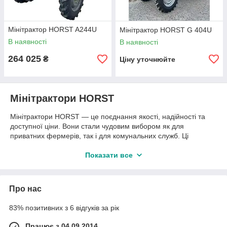
Мінітрактор HORST A244U
Мінітрактор HORST G 404U
В наявності
В наявності
264 025
₴
Ціну уточнюйте
Мінітрактори HORST
Мінітрактори HORST — це поєднання якості, надійності та
доступної ціни. Вони стали чудовим вибором як для
приватних фермерів, так і для комунальних служб. Ці
машини впевнено справляються з широким спектром
завдань: від обробки ґрунту, перевезення вантажів до
Показати все
прибирання територій. Завдяки універсальності та
потужності, мінітрактори HORST використовуються цілий рік у
найрізноманітніших умовах.
Про нас
Виробник HORST пропонує техніку, адаптовану до
кліматичних і технічних вимог українських користувачів.
83% позитивних з 6 відгуків за рік
Моделі оснащені економічними дизельними двигунами,
Працює з 04.09.2014
повним приводом, зручними органами керування, а також