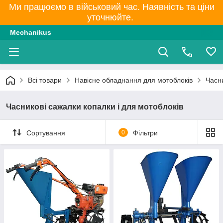
Ми працюємо в військовий час. Наявність та ціни
уточнюйте.
Mechanikus
Всі товари
Навісне обладнання для мотоблоків
Часни
Часникові сажалки копалки і для мотоблоків
Сортування
0
Фільтри