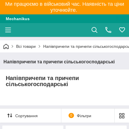
Ми працюємо в військовий час. Наявність та ціни
уточнюйте.
Mechanikus
Всі товари
Напівпричепи та причепи сільськогосподарсь
Напівпричепи та причепи сільськогосподарські
Напівпричепи та причепи
сільськогосподарські
Сортування
0
Фільтри