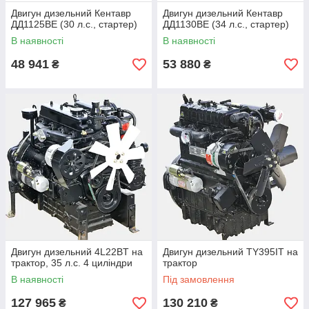
Двигун дизельний Кентавр
Двигун дизельний Кентавр
ДД1125ВЕ (30 л.с., стартер)
ДД1130ВЕ (34 л.с., стартер)
В наявності
В наявності
48 941
53 880
₴
₴
Двигун дизельний 4L22BT на
Двигун дизельний TY395IT на
трактор, 35 л.с. 4 циліндри
трактор
В наявності
Під замовлення
127 965
130 210
₴
₴