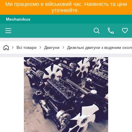
Ми працюємо в військовий час. Наявність та ціни
уточнюйте.
Mechanikus
Всі товари
Двигуни
Дизельні двигуни з водяним охо