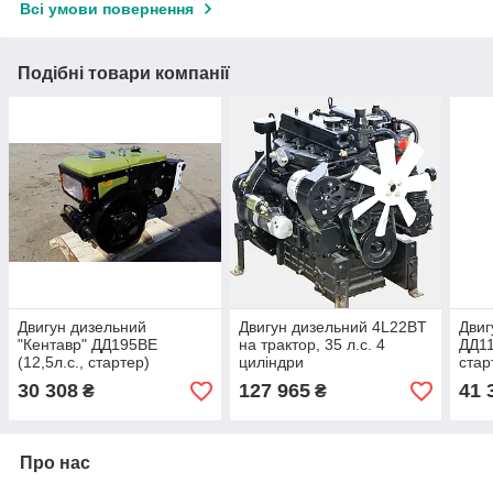
Всі умови повернення
Подібні товари компанії
Двигун дизельний
Двигун дизельний 4L22BT
Двиг
"Кентавр" ДД195ВЕ
на трактор, 35 л.с. 4
ДД11
(12,5л.с., стартер)
циліндри
стар
30 308
127 965
41 
₴
₴
Про нас