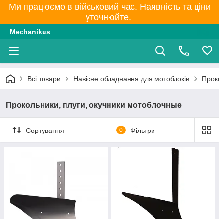
Ми працюємо в військовий час. Наявність та ціни
уточнюйте.
Mechanikus
Всі товари
Навісне обладнання для мотоблоків
Прок
Прокольники, плуги, окучники мотоблочные
Сортування
0
Фільтри