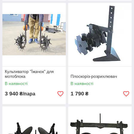
Культиватор "Їжачок" для
мотоблока
Плоскоріз-розрихлювач
В наявності
В наявності
3 940
1 790
₴/пара
₴