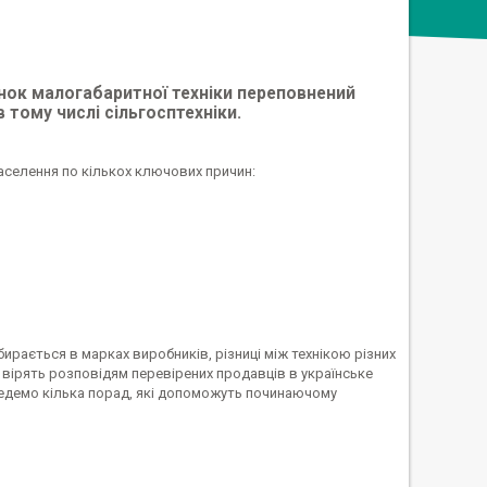
инок малогабаритної техніки переповнений
тому числі сільгосптехніки.
селення по кількох ключових причин:
бирається в марках виробників, різниці між технікою різних
 вірять розповідям перевірених продавців в українське
аведемо кілька порад, які допоможуть починаючому