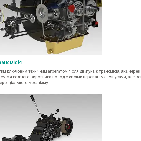
рансмісія
гим ключовим технічним агрегатом після двигуна є трансмісія, яка чере
смісія кожного виробника володіє своїми перевагами і мінусами, але всі
еренціального механізму.