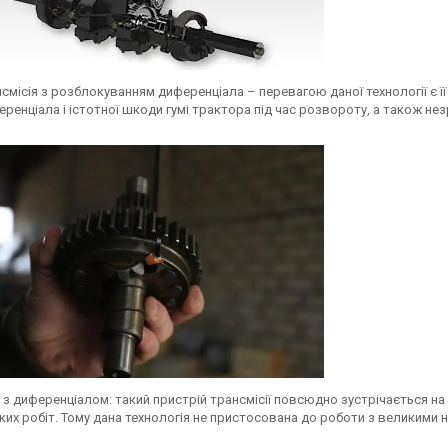
смісія з розблокуванням диференціала – перевагою даної технології є її
ренціала і істотної шкоди гумі трактора під час розвороту, а також нез
з диференціалом: такий пристрій трансмісії повсюдно зустрічається на
их робіт. Тому дана технологія не пристосована до роботи з великими н