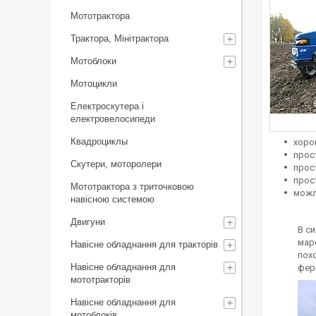
Мототрактора
Трактора, Мінітрактора
Мотоблоки
Мотоцикли
Електроскутера і
електровелосипеди
Квадроциклы
хоро
прост
Скутери, моторолери
прос
прос
Мототрактора з триточковою
можл
навісною системою
Двигуни
В си
мар
Навісне обладнання для тракторів
пох
Навісне обладнання для
фер
мототракторів
Навісне обладнання для
мотоблоків