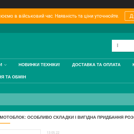
юємо в військовий час. Наявність та ціни уточнюйте.
Д
И
НОВИНКИ ТЕХНІКИ!
ДОСТАВКА ТА ОПЛАТА
Я ТА ОБМІН
МОТОБЛОК: ОСОБЛИВО СКЛАДКИ І ВИГІДНА ПРИДБАННЯ РО
13.05.22