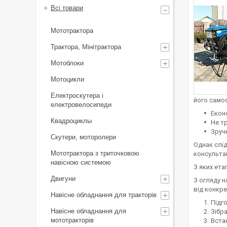
Всі товари
Мототрактора
Трактора, Мінітрактора
Мотоблоки
Мотоцикли
Електроскутера і
його самос
електровелосипеди
Еконо
Квадроциклы
Не т
Зруч
Скутери, моторолери
Однак слід
Мототрактора з триточковою
консультац
навісною системою
З яких ет
Двигуни
З огляду н
від конкре
Навісне обладнання для тракторів
Підг
Навісне обладнання для
Зібра
мототракторів
Вста