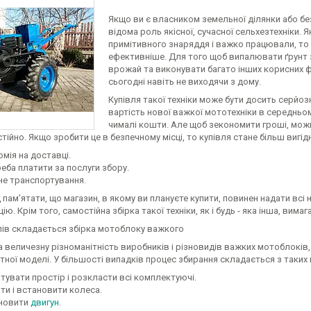
Якщо ви є власником земельної ділянки або бе
відома роль якісної, сучасної сельхезтехніки
примітивного знаряддя і важко працювали, то
ефективніше. Для того щоб випалювати ґрунт 
врожай та виконувати багато інших корисних ф
сьогодні навіть не виходячи з дому.
Купівля такої техніки може бути досить серйозн
вартість нової важкої мототехніки в середньом
чималі кошти. Але щоб зекономити гроші, мож
тійно. Якщо зробити це в безпечному місці, то купівля стане більш вигідн
мія на доставці.
реба платити за послуги збору.
не транспортування.
 пам’ятати, що магазин, в якому ви плануєте купити, повинен надати всі 
ію. Крім того, самостійна збірка такої техніки, як і будь - яка інша, вимаг
апів складається збірка мотоблоку важкого
а величезну різноманітність виробників і різновидів важких мотоблоків, 
тної моделі. У більшості випадків процес збирання складається з таких 
отувати простір і розкласти всі комплектуючі.
ти і встановити колеса.
новити
двигун
.