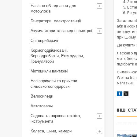
Затяг
Навісне обладнання для
Вста
мотоблоків
Регу
Загалом зб
Генератори, електростанції
аби викона
Акумулятори та зарядні пристрої
звернутися
при цьому
Снігоприбирачі
Де купити 
Кормоподрібнювачі,
Ласкаво пр
Зернодробарки, Екструдери,
мотоблоки 
Гранулятори
підібрати 
Мотоцикли вантажні
Онлайн-кат
Weima tran
Напівпричепи та причепи
магазині.
сільськогосподарські
Велосипеди
Автотовары
ІНШІ СТА
Садова та паркова техніка,
інструменти
Колеса, шини, камери