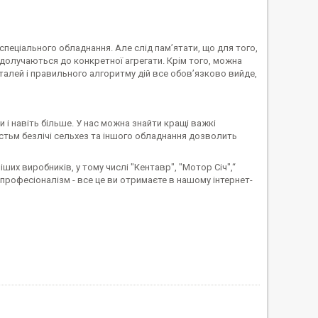
спеціального обладнання. Але слід пам’ятати, що для того,
 долучаються до конкретної агрегати. Крім того, можна
талей і правильного алгоритму дій все обов’язково вийде,
 і навіть більше. У нас можна знайти кращі важкі
стьм безлічі сельхез та іншого обладнання дозволить
ших виробників, у тому числі "Кентавр", "Мотор Січ",“
 і професіоналізм - все це ви отримаєте в нашому інтернет-