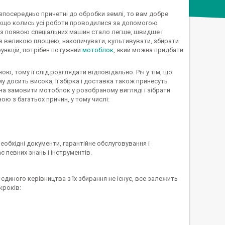
зпосередньо причетні до обробки землі, то вам добре
. Якщо колись усі роботи проводилися за допомогою
 з появою спеціальних машин стало легше, швидше і
з великою площею, накопичувати, культивувати, збирати
ункцій, потрібен потужний
мотоблок
, який можна придбати
ою, тому її слід розглядати відповідально. Річ у тім, що
у досить висока, її збірка і доставка також принесуть
на замовити мотоблок у розобраному вигляді і зібрати
ою з багатьох причин, у тому числі:
необхідні документи, гарантійне обслуговування і
ає певних знань і інструментів.
єдиного керівництва з їх збирання не існує, все залежить
кроків: