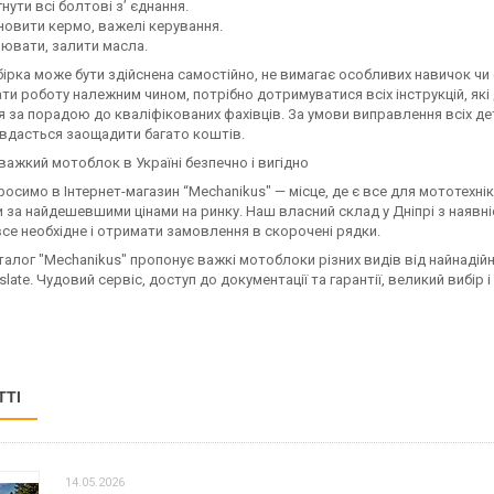
нути всі болтові з’ єднання.
новити кермо, важелі керування.
лювати, залити масла.
ірка може бути здійснена самостійно, не вимагає особливих навичок чи 
ти роботу належним чином, потрібно дотримуватися всіх інструкцій, які
 за порадою до кваліфікованих фахівців. За умови виправлення всіх де
 вдасться заощадити багато коштів.
важкий мотоблок в Україні безпечно і вигідно
осимо в Інтернет-магазин “Mechanikus" — місце, де є все для мототехніки
за найдешевшими цінами на ринку. Наш власний склад у Дніпрі з наявні
все необхідне і отримати замовлення в скорочені рядки.
алог "Mechanikus" пропонує важкі мотоблоки різних видів від найнадійні
slate. Чудовий сервіс, доступ до документації та гарантії, великий вибір
ТТІ
14.05.2026