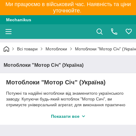
Ми працюємо в військовий час. Наявність та ціни
уточнюйте.
Mechanikus
Всі товари
Мотоблоки
Мотоблоки "Мотор Січ" (Украї
Мотоблоки "Мотор Січ" (Україна)
Мотоблоки "Мотор Січ" (Україна)
Потужні та надійні мотоблоки від знаменитого українського
заводу. Купуючи будь-який мотоблок "Мотор Сич", ви
отримуєте універсальний агрегат, для виконання практично
будь-яких робіт із сільської господарства.
Показати все
Доставка. Гарантія.