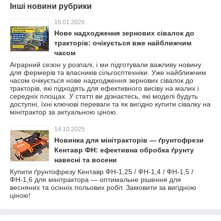
Інші новини рубрики
16.01.2026
Нове надходження зернових сівалок до
тракторів: очікується вже найближчим
часом
Аграрний сезон у розпалі, і ми підготували важливу новину
для фермерів та власників сільгосптехніки. Уже найближчим
часом очікується нове надходження зернових сівалок до
тракторів, які підходять для ефективного висіву на малих і
середніх площах. У статті ви дізнаєтесь, які моделі будуть
доступні, їхні ключові переваги та як вигідно купити сівалку на
мінітрактор за актуальною ціною.
14.10.2025
Новинка для мінітракторів — ґрунтофрези
Кентавр ФН: ефективна обробка ґрунту
навесні та восени
Купити ґрунтофрезу Кентавр ФН-1,25 / ФН-1,4 / ФН-1,5 /
ФН-1,6 для мінітрактора — оптимальне рішення для
весняних та осінніх польових робіт. Замовити за вигідною
ціною!