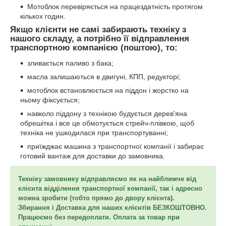
Мотоблок перевіряється на працездатність протягом
кількох годин.
Якщо клієнти не самі забирають техніку з
нашого складу, а потрібно її відправлення
транспортною компанією (поштою), то:
зливається паливо з бака;
масла залишаються в двигуні, КПП, редукторі;
мотоблок встановлюється на піддон і жорстко на
ньому фіксується;
навколо піддону з технікою будується дерев'яна
обрешітка і все це обмотується стрейч-плівкою, щоб
техніка не ушкодилася при транспортуванні;
приїжджає машина з транспортної компанії і забирає
готовий вантаж для доставки до замовника.
Техніку замовнику відправляємо як на найближче від
клієнта відділення транспортної компанії, так і адресно
можна зробити (тобто прямо до двору клієнта).
Збирання і Доставка для наших клієнтів БЕЗКОШТОВНО.
Працюємо без передоплати. Оплата за товар при