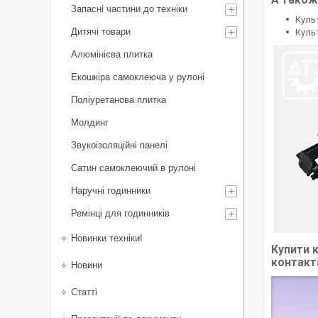
А також
Запасні частини до техніки
Куль
Дитячі товари
Куль
Алюмінієва плитка
Екошкіра самоклеюча у рулоні
Поліуретанова плитка
Молдинг
Звукоізоляційні панелі
Сатин самоклеючий в рулоні
Наручні годинники
Ремінці для годинників
Новинки техніки!
Купити 
контакта
Новини
Статті