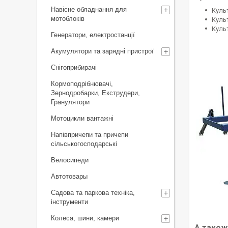
Навісне обладнання для
Куль
мотоблоків
Куль
Куль
Генератори, електростанції
Акумулятори та зарядні пристрої
Снігоприбирачі
Кормоподрібнювачі,
Зернодробарки, Екструдери,
Гранулятори
Мотоцикли вантажні
Напівпричепи та причепи
сільськогосподарські
Велосипеди
Автотовары
Садова та паркова техніка,
інструменти
Колеса, шини, камери