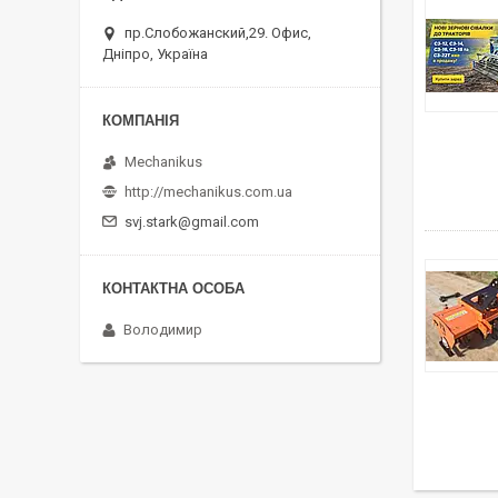
пр.Слобожанский,29. Офис,
Дніпро, Україна
Mechanikus
http://mechanikus.com.ua
svj.stark@gmail.com
Володимир