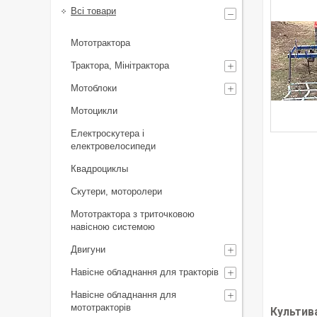
Всі товари
Мототрактора
Трактора, Мінітрактора
Мотоблоки
Мотоцикли
Електроскутера і
електровелосипеди
Квадроциклы
Скутери, моторолери
Мототрактора з триточковою
навісною системою
Двигуни
Навісне обладнання для тракторів
Навісне обладнання для
мототракторів
Культив