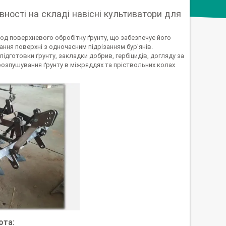
вності на складі навісні культиватори для
тод поверхневого обробітку ґрунту, що забезпечує його
ння поверхні з одночасним підрізанням бур'янів.
ідготовки ґрунту, закладки добрив, гербіцидів, догляду за
розпушування ґрунту в міжряддях та пріствольних колах
ота: