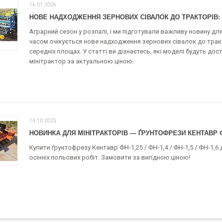
16.01.2026
НОВЕ НАДХОДЖЕННЯ ЗЕРНОВИХ СІВАЛОК ДО ТРАКТОРІВ
Аграрний сезон у розпалі, і ми підготували важливу новину дл
часом очікується нове надходження зернових сівалок до тракто
середніх площах. У статті ви дізнаєтесь, які моделі будуть дост
мінітрактор за актуальною ціною.
14.10.2025
НОВИНКА ДЛЯ МІНІТРАКТОРІВ — ҐРУНТОФРЕЗИ КЕНТАВР 
Купити ґрунтофрезу Кентавр ФН-1,25 / ФН-1,4 / ФН-1,5 / ФН-1,
осінніх польових робіт. Замовити за вигідною ціною!