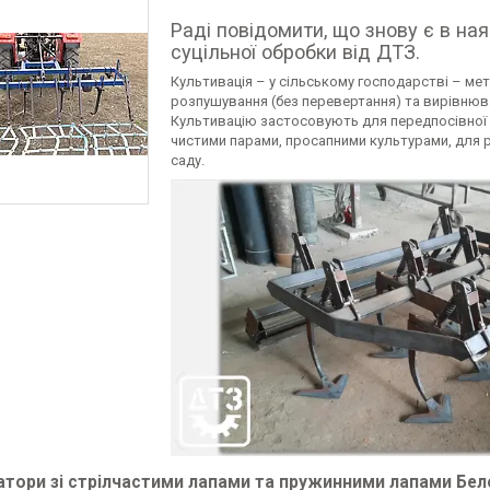
Раді повідомити, що знову є в ная
суцільної обробки від ДТЗ.
Культивація – у сільському господарстві – ме
розпушування (без перевертання) та вирівнюва
Культивацію застосовують для передпосівної п
чистими парами, просапними культурами, для 
саду.
атори зі стрілчастими лапами та пружинними лапами Бел