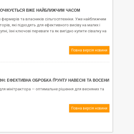
: ОЧІКУЄТЬСЯ ВЖЕ НАЙБЛИЖЧИМ ЧАСОМ
я фермерів та власників сільгосптехніки. Уже найближчим
рів, які підходять для ефективного висіву на малих і
упні, їхні ключові переваги та як вигідно купити сівалку на
Повна версія новини
ФН: ЕФЕКТИВНА ОБРОБКА ҐРУНТУ НАВЕСНІ ТА ВОСЕНИ
6 для мінітрактора — оптимальне рішення для весняних та
Повна версія новини