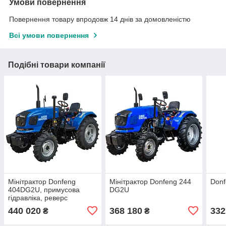
Умови повернення
Повернення товару впродовж 14 днів за домовленістю
Всі умови повернення
Подібні товари компанії
Мінітрактор Donfeng
Мінітрактор Donfeng 244
Donf
404DG2U, примусова
DG2U
гідравліка, реверс
440 020
368 180
332
₴
₴