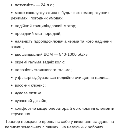
потужність — 24 л.с.;
може експлуатуватися в будь-яких температурних
режимах і погодних умовах;
надійний трициліндровий мотор;
провідний міст передній;
наявність гідропідсилювача керма та його надійний
захист;
двошвидкісний ВОМ — 540-1000 об/хв;
окремі гальма задніх коліс;
наявність стоянкового гальма;
у фільтрі відбувається подвійне очищення палива;
високий кліренс;
чудова оптика;
сучасний дизайн;
комфортне місце оператора й ергономічні елементи
керування.
Трактор прекрасно проявляє себе у виконанні завдань на
великих земельних ділянках і на невеликих робочих