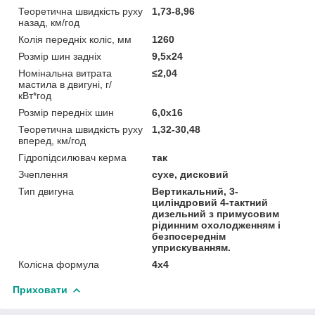
Теоретична швидкість руху
1,73-8,96
назад, км/год
Колія передніх коліс, мм
1260
Розмір шин задніх
9,5х24
Номінальна витрата
≤2,04
мастила в двигуні, г/
кВт*год
Розмір передніх шин
6,0х16
Теоретична швидкість руху
1,32-30,48
вперед, км/год
Гідропідсилювач керма
так
Зчеплення
сухе, дисковий
Тип двигуна
Вертикальний, 3-
циліндровий 4-тактний
дизельний з примусовим
рідинним охолодженням і
безпосереднім
уприскуванням.
Колісна формула
4х4
Приховати