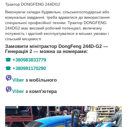
Трактор DONGFENG 244DG2
Виконуючи складні будівельні, сільськогосподарські або
комунальні завдання, треба вдаватися до використання
спеціальної професійної техніки. Трактор DONGFENG
244DG2 має високий робочий потенціал, величезну
потужність і здатний експлуатуватися в міських умовах і
сільській місцевості.
Замовити мінітрактор DongFeng 244D-G2 —
Генерація 2 — можна за номерами:
☎
+380983833779
☎
+380991170290
Viber
з мобільного
Viber
з комп'ютера