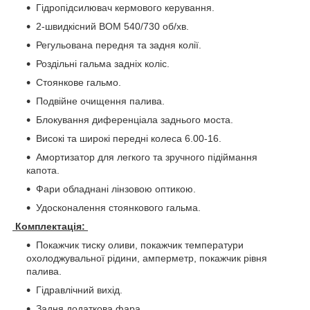
Гідропідсилювач кермового керування.
2-швидкісний ВОМ 540/730 об/хв.
Регульована передня та задня колії.
Роздільні гальма задніх коліс.
Стоянкове гальмо.
Подвійне очищення палива.
Блокування диференціала заднього моста.
Високі та широкі передні колеса 6.00-16.
Амортизатор для легкого та зручного підіймання
капота.
Фари обладнані лінзовою оптикою.
Удосконалення стоянкового гальма.
Комплектація:
Покажчик тиску оливи, покажчик температури
охолоджувальної рідини, амперметр, покажчик рівня
палива.
Гідравлічний вихід.
Задня додаткова фара.