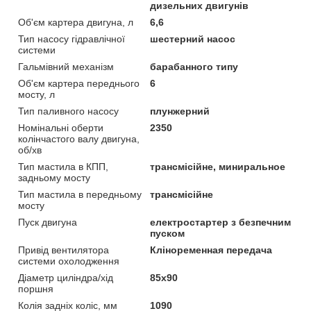
дизельних двигунів
Об'єм картера двигуна, л
6,6
Тип насосу гідравлічної
шестерний насос
системи
Гальмівний механізм
барабанного типу
Об'єм картера переднього
6
мосту, л
Тип паливного насосу
плунжерний
Номінальні оберти
2350
колінчастого валу двигуна,
об/хв
Тип мастила в КПП,
трансмісійне, миниральное
задньому мосту
Тип мастила в передньому
трансмісійне
мосту
Пуск двигуна
електростартер з безпечним
пуском
Привід вентилятора
Кліноременная передача
системи охолодження
Діаметр циліндра/хід
85х90
поршня
Колія задніх коліс, мм
1090