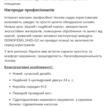
площинах.
Нагороди професіоналів
Інтернет-магазин професійної техніки надає користувачам
можливість швидко та просто купити обладнання онлайн.
Низька ціна, міцний і надійний корпус, використання
зносостійких матеріалів, повноцінне оброблення та захист від
корозії, тривалий термін активної експлуатації виводить
DONGFENG 244D-G2 на провідні позиції за запитаністю
серед користувачів.
У всіх регіонах України вже встигли оцінити простоту та
комфорт керування, працездатність і багатофункціональність
техніки.
Конструктивні особливості:
Новий, сучасний дизайн.
Надійний 3-циліндровий двигун 24 к. с.
Коробка передач 8+2.
Передній провідний міст.
Гідропідсилювач кермового керування, з окремим
бачком і гідравлічним насосом.