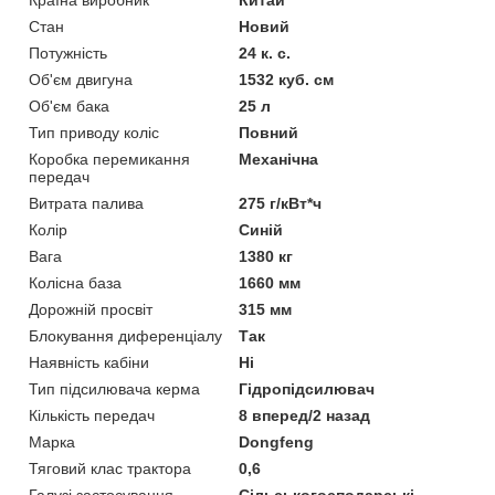
Стан
Новий
Потужність
24 к. с.
Об'єм двигуна
1532 куб. см
Об'єм бака
25 л
Тип приводу коліс
Повний
Коробка перемикання
Механічна
передач
Витрата палива
275 г/кВт*ч
Колір
Синій
Вага
1380 кг
Колісна база
1660 мм
Дорожній просвіт
315 мм
Блокування диференціалу
Так
Наявність кабіни
Ні
Тип підсилювача керма
Гідропідсилювач
Кількість передач
8 вперед/2 назад
Марка
Dongfeng
Тяговий клас трактора
0,6
Галузі застосування
Сільськогосподарські