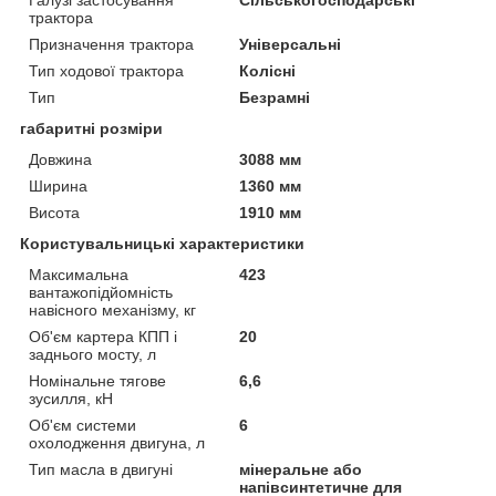
трактора
Призначення трактора
Універсальні
Тип ходової трактора
Колісні
Тип
Безрамні
габаритні розміри
Довжина
3088 мм
Ширина
1360 мм
Висота
1910 мм
Користувальницькі характеристики
Максимальна
423
вантажопідйомність
навісного механізму, кг
Об'єм картера КПП і
20
заднього мосту, л
Номінальне тягове
6,6
зусилля, кН
Об'єм системи
6
охолодження двигуна, л
Тип масла в двигуні
мінеральне або
напівсинтетичне для