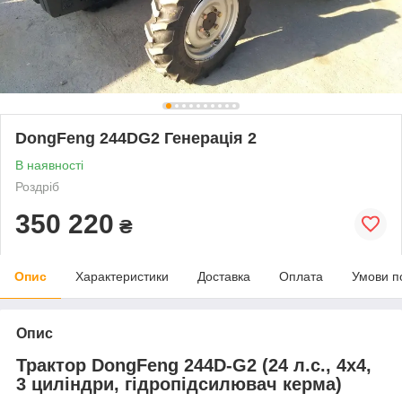
DongFeng 244DG2 Генерація 2
В наявності
Роздріб
350 220
₴
Опис
Характеристики
Доставка
Оплата
Умови п
Опис
Трактор DongFeng 244D-G2 (24 л.с., 4х4,
3 циліндри, гідропідсилювач керма)