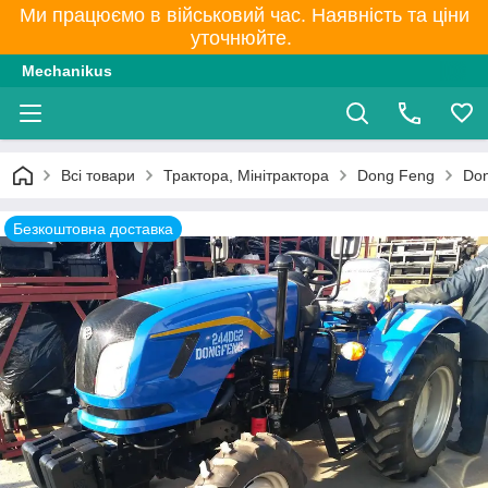
Ми працюємо в військовий час. Наявність та ціни
уточнюйте.
Mechanikus
Всі товари
Трактора, Мінітрактора
Dong Feng
Don
Безкоштовна доставка