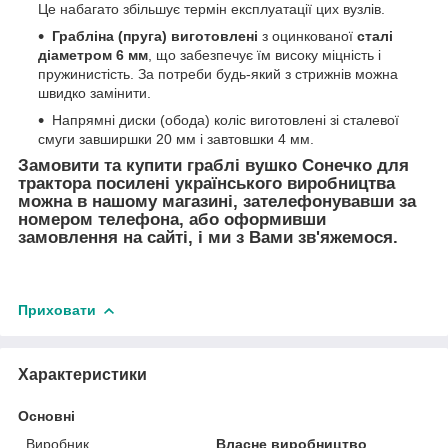
Це набагато збільшує термін експлуатації цих вузлів.
Грабліна (пруга) виготовлені
з оцинкованої
сталі
діаметром 6 мм
, що забезпечує їм високу міцність і
пружинистість. За потреби будь-який з стрижнів можна
швидко замінити.
Напрямні диски (обода) коліс виготовлені зі сталевої
смуги завширшки 20 мм і завтовшки 4 мм.
Замовити та купити
граблі вушко Сонечко для
трактора посилені українського виробництва
можна в нашому магазині, зателефонувавши за
номером телефона, або оформивши
замовлення на сайті, і ми з Вами зв'яжемося.
Приховати
Характеристики
Основні
Виробник
Власне виробництво