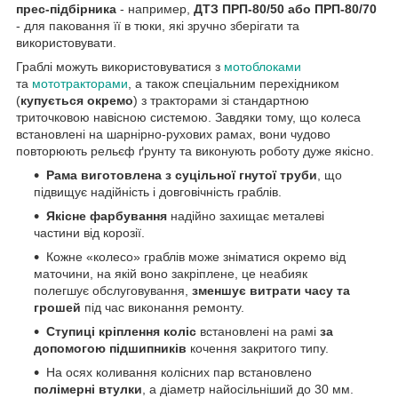
прес-підбірника
- например,
ДТЗ ПРП-80/50 або ПРП-80/70
- для паковання її в тюки, які зручно зберігати та
використовувати.
Граблі можуть використовуватися з
мотоблоками
та
мототракторами
, а також спеціальним перехідником
(
купується окремо
) з тракторами зі стандартною
триточковою навісною системою. Завдяки тому, що колеса
встановлені на шарнірно-рухових рамах, вони чудово
повторюють рельєф ґрунту та виконують роботу дуже якісно.
Рама виготовлена з суцільної гнутої труби
, що
підвищує надійність і довговічність граблів.
Якісне фарбування
надійно захищає металеві
частини від корозії.
Кожне «колесо» граблів може зніматися окремо від
маточини, на якій воно закріплене, це неабияк
полегшує обслуговування,
зменшує витрати часу та
грошей
під час виконання ремонту.
Ступиці кріплення коліс
встановлені на рамі
за
допомогою підшипників
кочення закритого типу.
На осях коливання колісних пар встановлено
полімерні втулки
, а діаметр найосільніший до 30 мм.