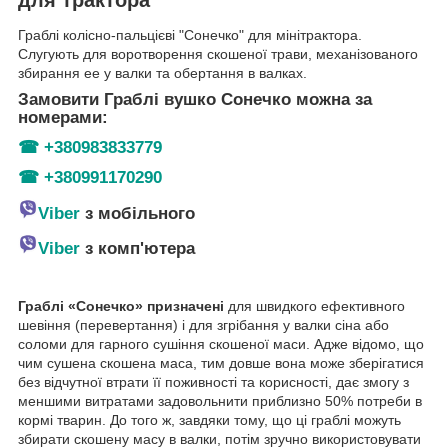
Граблі колісно-пальцієві "Сонечко" для мінітрактора.
Слугують для воротворення скошеної трави, механізованого
збирання ее у валки та обертання в валках.
Замовити Граблі вушко Сонечко можна за
номерами:
☎
+380983833779
☎
+380991170290
Viber
з мобільного
Viber
з комп'ютера
Граблі «Сонечко» призначені
для швидкого ефективного
шевіння (перевертання) і для згрібання у валки сіна або
соломи для гарного сушіння скошеної маси. Адже відомо, що
чим сушена скошена маса, тим довше вона може зберігатися
без відчутної втрати її поживності та корисності, дає змогу з
меншими витратами задовольнити приблизно 50% потреби в
кормі тварин. До того ж, завдяки тому, що ці граблі можуть
збирати скошену масу в валки, потім зручно використовувати