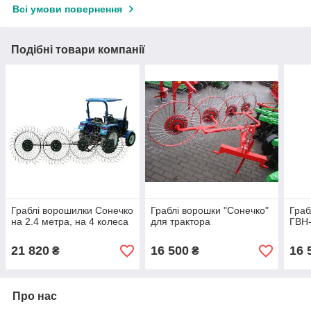
Всі умови повернення
Подібні товари компанії
Граблі ворошилки Сонечко
Граблі ворошки "Сонечко"
Граб
на 2.4 метра, на 4 колеса
для трактора
ГВН-
21 820
16 500
16 
₴
₴
Про нас