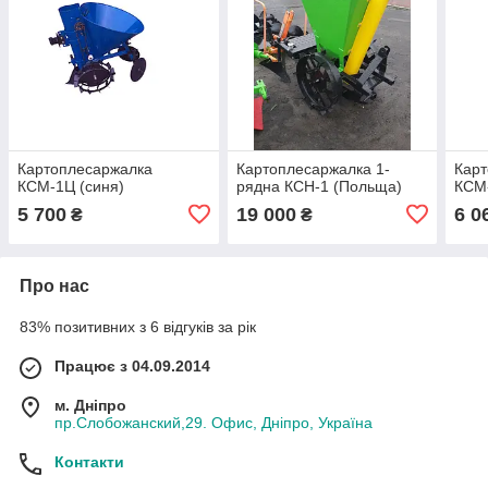
Картоплесаржалка
Картоплесаржалка 1-
Кар
КСМ-1Ц (синя)
рядна КСН-1 (Польща)
КСМ-
5 700
19 000
6 0
₴
₴
Про нас
83% позитивних з 6 відгуків за рік
Працює з 04.09.2014
м. Дніпро
пр.Слобожанский,29. Офис, Дніпро, Україна
Контакти