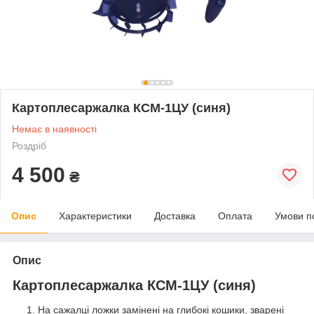
Картоплесаржалка КСМ-1ЦУ (синя)
Немає в наявності
Роздріб
4 500
₴
Опис
Характеристики
Доставка
Оплата
Умови п
Опис
Картоплесаржалка КСМ-1ЦУ (синя)
На сажалці ложки замінені на глибокі кошики, зварені