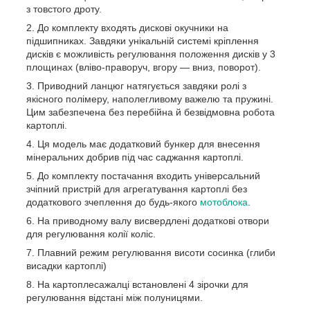
з товстого дроту.
До комплекту входять дискові окучники на
підшипниках. Завдяки унікальній системі кріплення
дисків є можливість регулювання положення дисків у 3
площинах (вліво-праворуч, вгору — вниз, поворот).
Приводний ланцюг натягується завдяки ролі з
якісного полімеру, наполегливому важелю та пружині.
Цим забезпечена без перебійна й безвідмовна робота
картоплі.
Ця модель має додатковий бункер для внесення
мінеральних добрив під час саджання картоплі.
До комплекту постачання входить універсальний
зчіпний пристрій для агрегатування картоплі без
додаткового зчеплення до будь-якого
мотоблока
.
На приводному валу висвердлені додаткові отвори
для регулювання колії коліс.
Плавний режим регулювання висоти сосинка (глиби
висадки картоплі)
На картоплесажалці встановлені 4 зірочки для
регулювання відстані між полуницями.