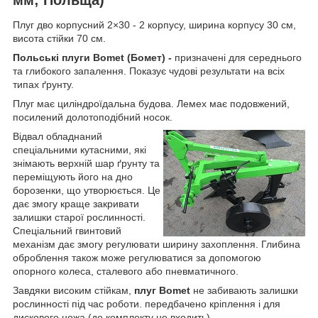
Плуг дво корпусний 2×30 - 2 корпусу, ширина корпусу 30 см,
висота стійки 70 см.
Польські плуги Bomet (Бомет) -
призначені для середнього
та глибокого запалення. Показує чудові результати на всіх
типах ґрунту.
Плуг має циліндроїдальна будова. Лемех має подовжений,
посилений долотоподібний носок.
Відвал обладнаний
спеціальними кутасними, які
знімають верхній шар ґрунту та
переміщують його на дно
борозенки, що утворюється. Це
дає змогу краще закривати
залишки старої рослинності.
Спеціальний гвинтовий
механізм дає змогу регулювати ширину захоплення. Глибина
оброблення також може регулюватися за допомогою
опорного колеса, сталевого або пневматичного.
Завдяки високим стійкам,
плуг Bomet
не забивають залишки
рослинності під час роботи. передбачено кріплення і для
дискового ножа (до комплекту не входить)